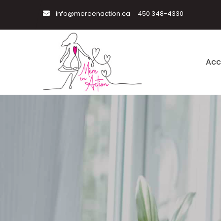
info@mereenaction.ca
450 348-4330
Acc