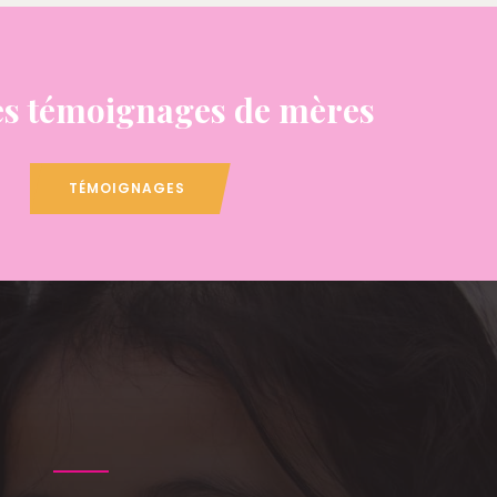
s témoignages de mères
TÉMOIGNAGES