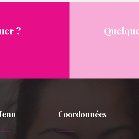
uer ?
Quelque
Menu
Coordonnées