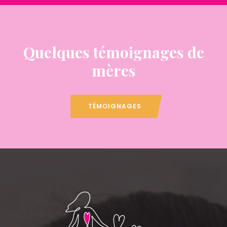
Quelques témoignages de
mères
TÉMOIGNAGES