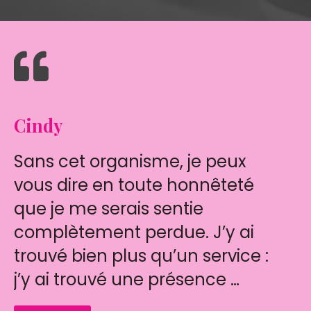
Cindy
É
Sans cet organisme, je peux
Po
vous dire en toute honnêteté
n
que je me serais sentie
o
complètement perdue. J’y ai
c’
trouvé bien plus qu’un service :
se
j’y ai trouvé une présence …
c
u