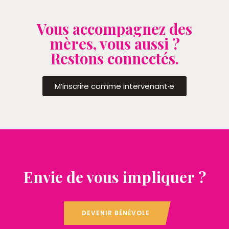
Vous accompagnez des
mères, vous aussi ?
Restons connectés.
M’inscrire comme intervenant·e
Envie de vous impliquer ?
DEVENIR BÉNÉVOLE