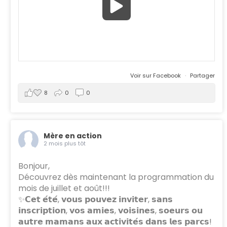
Voir sur Facebook
·
Partager
8
0
0
Mère en action
2 mois plus tôt
Bonjour,
Découvrez dès maintenant la programmation du
mois de juillet et août!!!
✨𝗖𝗲𝘁 𝗲́𝘁𝗲́, 𝘃𝗼𝘂𝘀 𝗽𝗼𝘂𝘃𝗲𝘇 𝗶𝗻𝘃𝗶𝘁𝗲𝗿, 𝘀𝗮𝗻𝘀
𝗶𝗻𝘀𝗰𝗿𝗶𝗽𝘁𝗶𝗼𝗻, 𝘃𝗼𝘀 𝗮𝗺𝗶𝗲𝘀, 𝘃𝗼𝗶𝘀𝗶𝗻𝗲𝘀, 𝘀𝗼𝗲𝘂𝗿𝘀 𝗼𝘂
𝗮𝘂𝘁𝗿𝗲 𝗺𝗮𝗺𝗮𝗻𝘀 𝗮𝘂𝘅 𝗮𝗰𝘁𝗶𝘃𝗶𝘁𝗲́𝘀 𝗱𝗮𝗻𝘀 𝗹𝗲𝘀 𝗽𝗮𝗿𝗰𝘀!