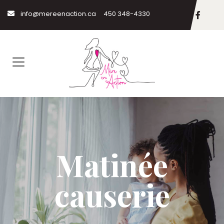
info@mereenaction.ca
450 348-4330
Matinée
causerie