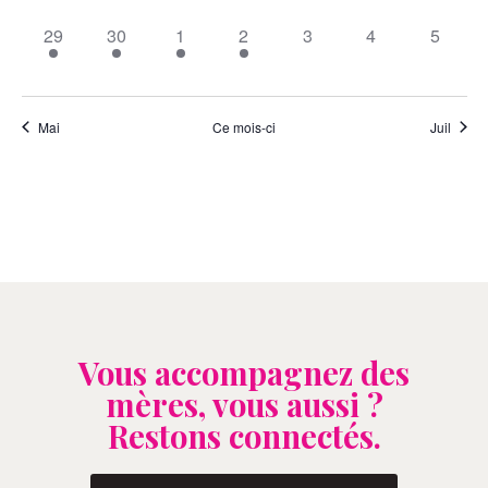
1
1
1
1
0
0
0
29
30
1
2
3
4
5
évènement,
évènement,
évènement,
évènement,
évènement,
évènement,
évènem
Mai
Ce mois-ci
Juil
Vous accompagnez des
mères, vous aussi ?
Restons connectés.