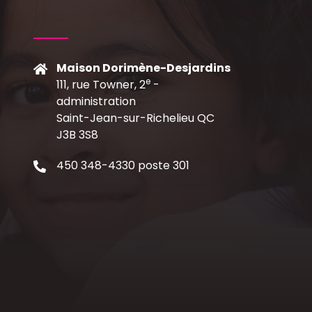
Maison Dorimène-Desjardins
e
111, rue Towner, 2
-
C
administration
Saint-Jean-sur-Richelieu QC
J3B 3S8
450 348-4330 poste 301