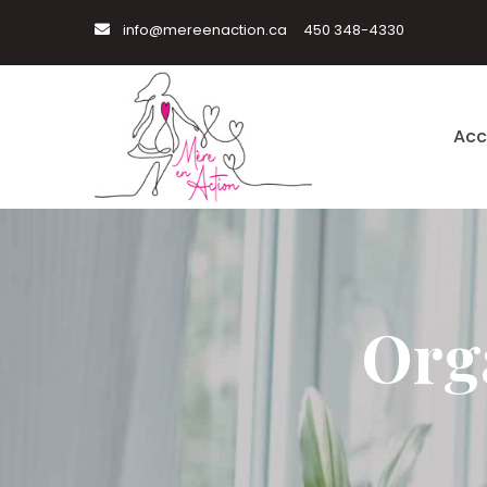
info@mereenaction.ca
450 348-4330
Acc
Orga