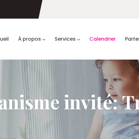
ueil
À propos
Services
Calendrier
Parte
nisme invité: T