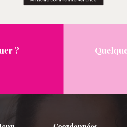
uer ?
Quelque
Menu
Coordonnées