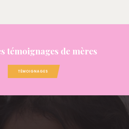
s témoignages de mères
TÉMOIGNAGES