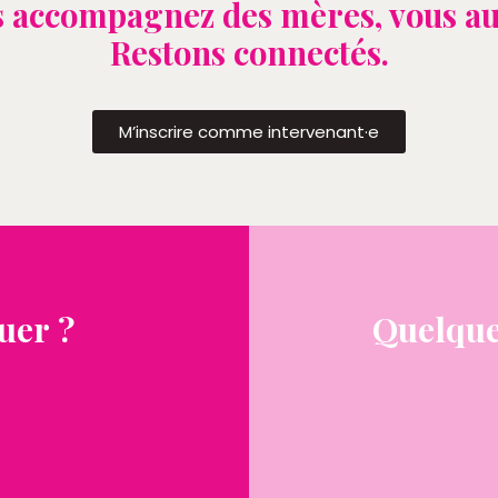
 accompagnez des mères, vous au
Restons connectés.
M’inscrire comme intervenant·e
uer ?
Quelque