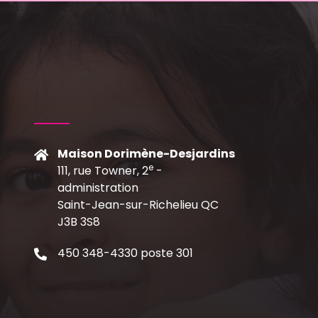
Maison Dorimène-Desjardins
e
111, rue Towner, 2
-
C
administration
Saint-Jean-sur-Richelieu QC
J3B 3S8
450 348-4330 poste 301