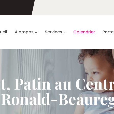
ueil
À propos
Services
Calendrier
Parte
, Patin au Cent
-Ronald-Beaure