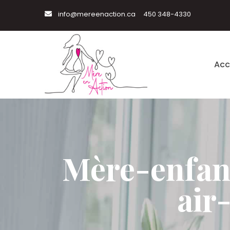
info@mereenaction.ca
450 348-4330
Acc
Mère-enfant
air