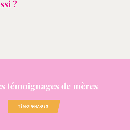
ssi ?
s témoignages de mères
TÉMOIGNAGES