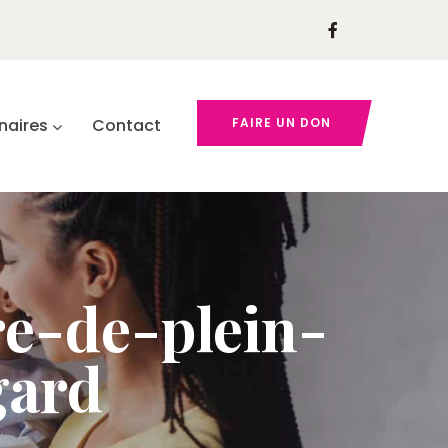
naires
Contact
FAIRE UN DON
re-de-plein-
gard