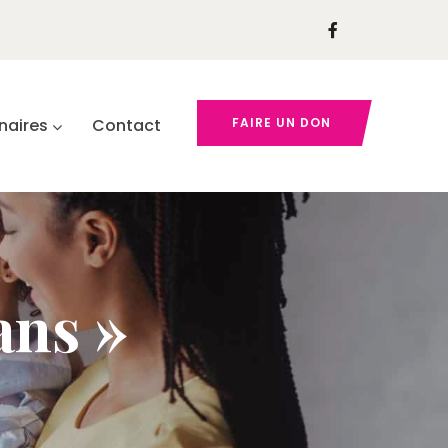
naires
Contact
FAIRE UN DON
ans »