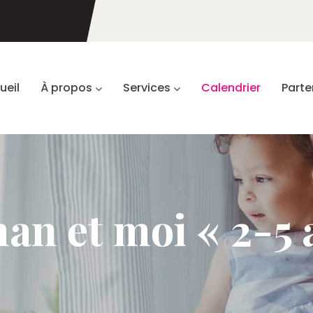
ueil
À propos
Services
Calendrier
Parte
n et moi « 2-5 