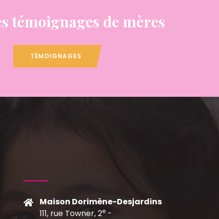
s témoignages de mères
TÉMOIGNAGES
Maison Dorimène-Desjardins
e
111, rue Towner, 2
-