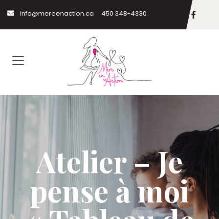
info@mereenaction.ca
450 348-4330
Atelier – Je
pense à moi