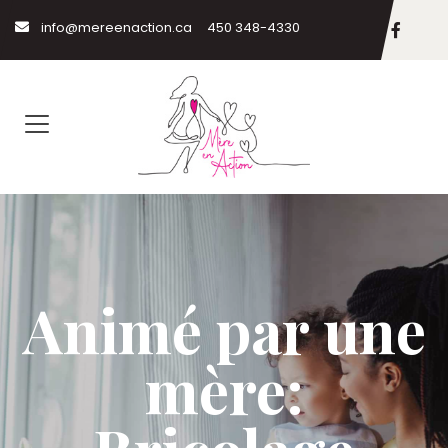
info@mereenaction.ca
450 348-4330
Animé par une
mère: