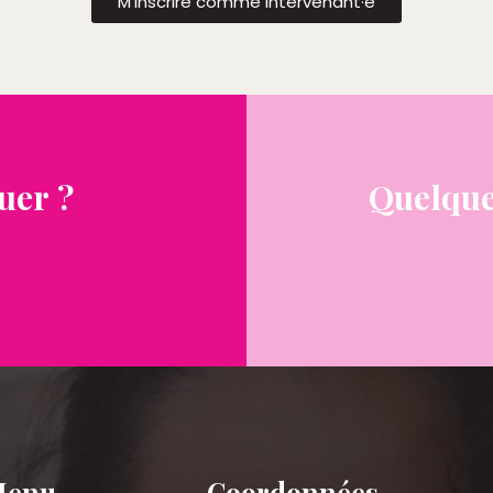
M’inscrire comme intervenant·e
uer ?
Quelque
Menu
Coordonnées