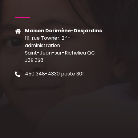
Maison Dorimène-Desjardins
e
111, rue Towner, 2
-
C
administration
Saint-Jean-sur-Richelieu QC
J3B 3S8
450 348-4330 poste 301