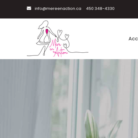
info@mereenaction.ca
450 348-4330
Acc