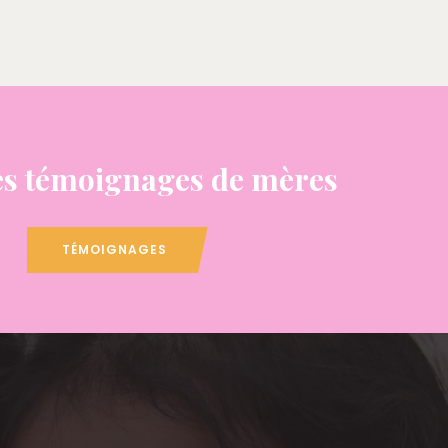
s témoignages de mères
TÉMOIGNAGES