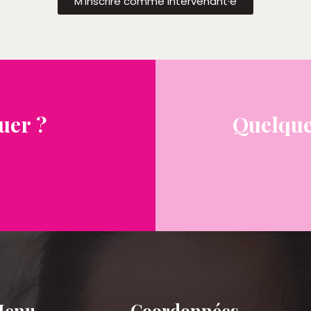
M’inscrire comme intervenant·e
uer ?
Quelque
Menu
Coordonnées