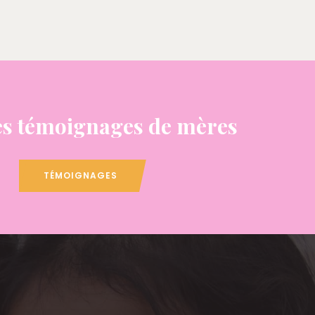
s témoignages de mères
TÉMOIGNAGES