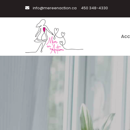
info@mereenaction.ca
450 348-4330
Acc