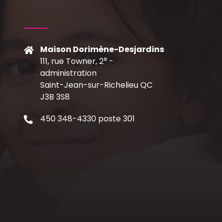
Maison Dorimène-Desjardins
e
111, rue Towner, 2
-
C
administration
Saint-Jean-sur-Richelieu QC
J3B 3S8
450 348-4330 poste 301