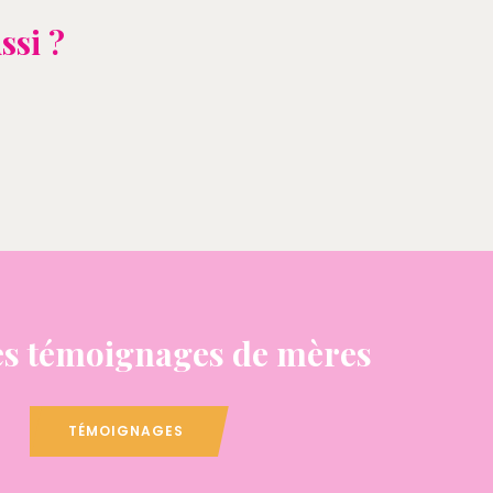
ssi ?
s témoignages de mères
TÉMOIGNAGES