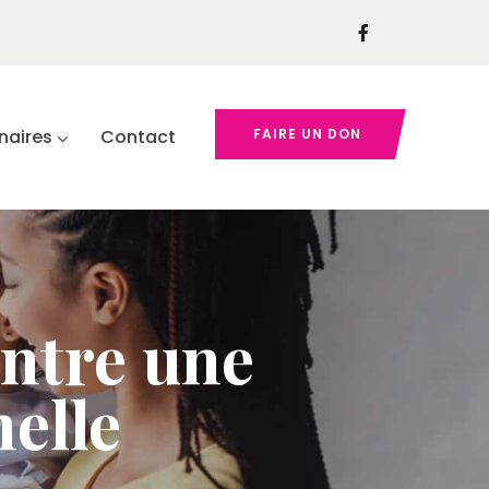
naires
Contact
FAIRE UN DON
ntre une
elle