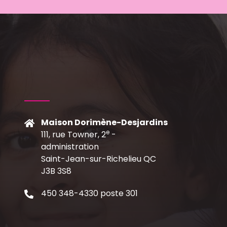
Maison Dorimène-Desjardins
e
111, rue Towner, 2
-
C
administration
Saint-Jean-sur-Richelieu QC
J3B 3S8
450 348-4330 poste 301