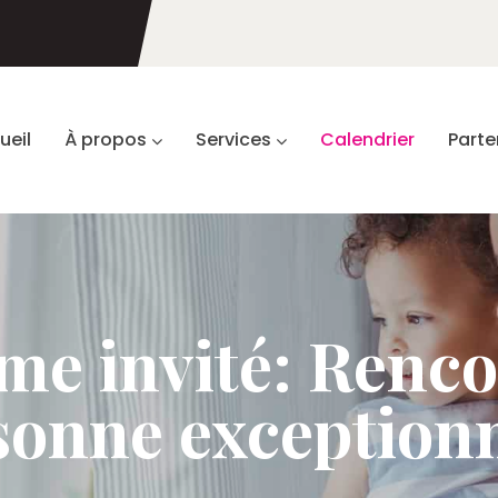
ueil
À propos
Services
Calendrier
Parte
me invité: Renco
sonne exceptionn