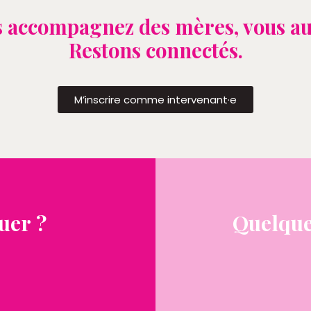
 accompagnez des mères, vous au
Restons connectés.
M’inscrire comme intervenant·e
uer ?
Quelque