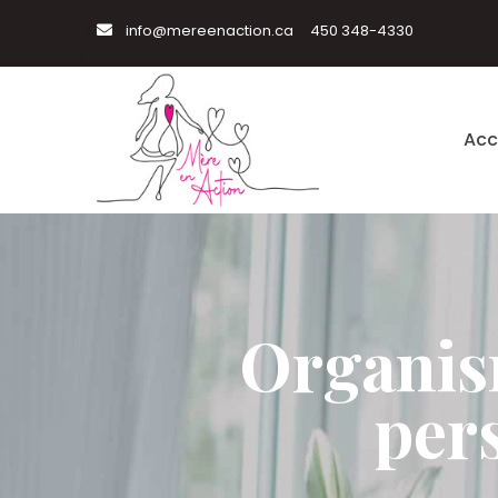
info@mereenaction.ca
450 348-4330
Acc
Organis
per