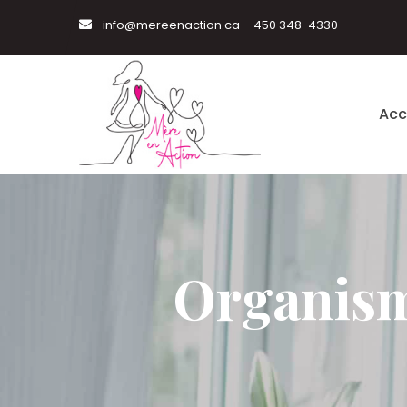
info@mereenaction.ca
450 348-4330
Acc
Organism