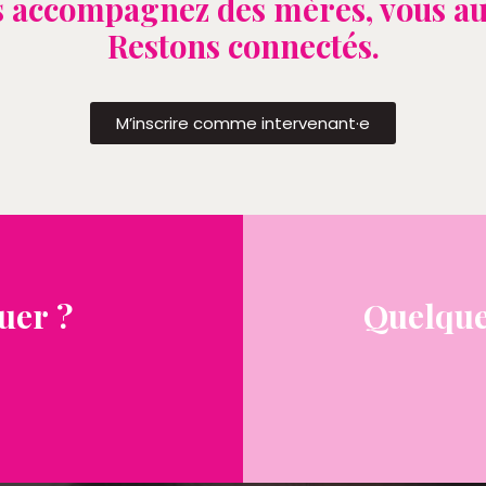
 accompagnez des mères, vous au
Restons connectés.
M’inscrire comme intervenant·e
uer ?
Quelque