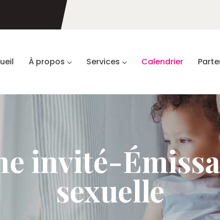
ueil
À propos
Services
Calendrier
Parte
e invité-Émissa
sexuelle