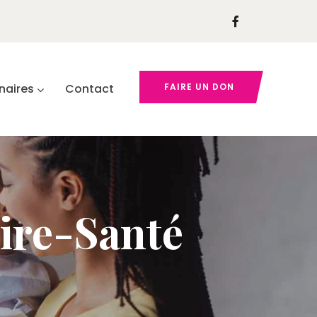
naires
Contact
FAIRE UN DON
ire-Santé