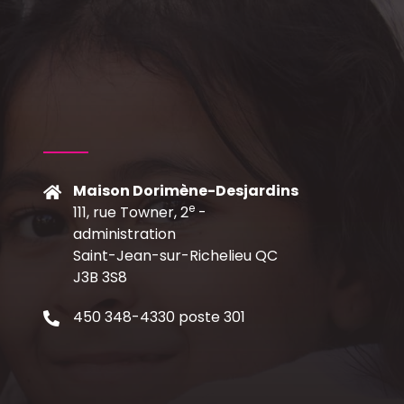
Maison Dorimène-Desjardins
e
111, rue Towner, 2
-
C
administration
Saint-Jean-sur-Richelieu QC
J3B 3S8
450 348-4330 poste 301