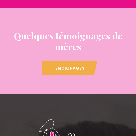
Quelques témoignages de
mères
TÉMOIGNAGES