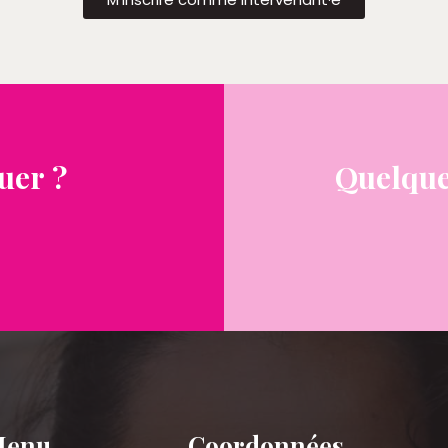
uer ?
Quelque
Menu
Coordonnées