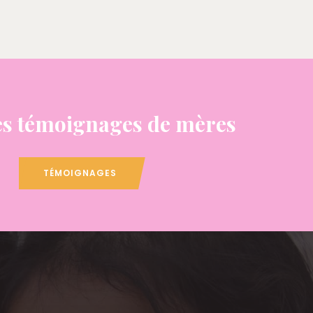
s témoignages de mères
TÉMOIGNAGES