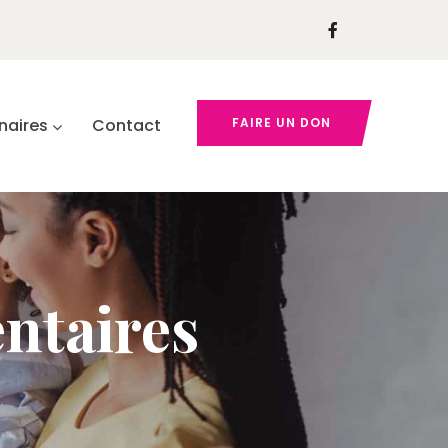
naires
Contact
FAIRE UN DON
entaires