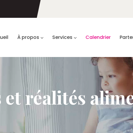
ueil
À propos
Services
Calendrier
Parte
et réalités alim