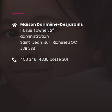
Maison Dorimène-Desjardins
e
111, rue Towner, 2
-
C
administration
Saint-Jean-sur-Richelieu QC
J3B 3S8
450 348-4330 poste 301