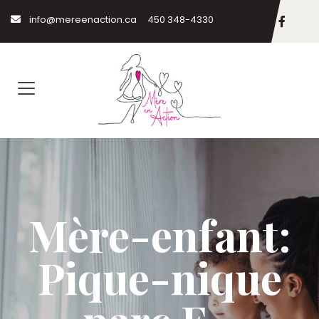
info@mereenaction.ca
450 348-4330
Mère-enfant:
Pique-nique