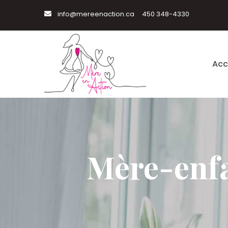
info@mereenaction.ca
450 348-4330
Acc
Mère-enfa