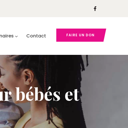
naires
Contact
FAIRE UN DON
r bébés et