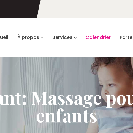
ueil
À propos
Services
Calendrier
Parte
nt: Massage pou
enfants