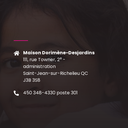
Maison Dorimène-Desjardins
e
111, rue Towner, 2
-
C
administration
Saint-Jean-sur-Richelieu QC
J3B 3S8
450 348-4330 poste 301