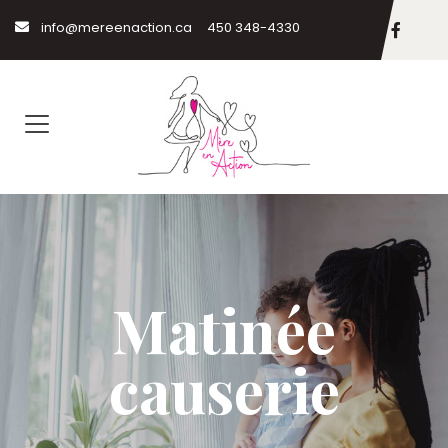
info@mereenaction.ca
450 348-4330
Matinée
causerie