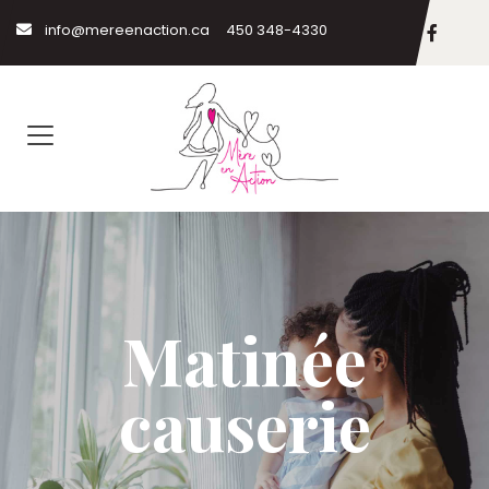
info@mereenaction.ca
450 348-4330
Matinée
causerie