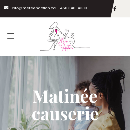
info@mereenaction.ca
450 348-4330
Matinée
causerie