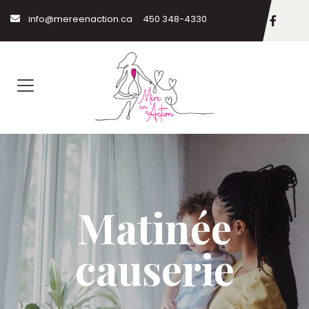
info@mereenaction.ca
450 348-4330
Matinée
causerie