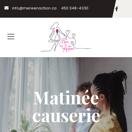
info@mereenaction.ca
450 348-4330
Matinée
causerie