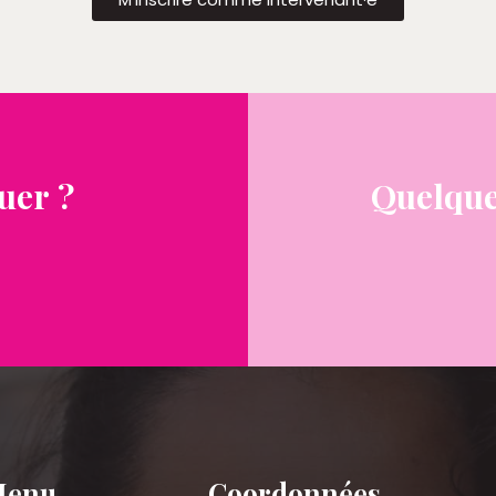
uer ?
Quelque
Menu
Coordonnées