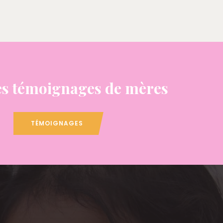
s témoignages de mères
TÉMOIGNAGES