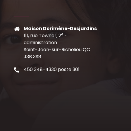
Maison Dorimène-Desjardins
e
111, rue Towner, 2
-
C
administration
Saint-Jean-sur-Richelieu QC
J3B 3S8
450 348-4330 poste 301