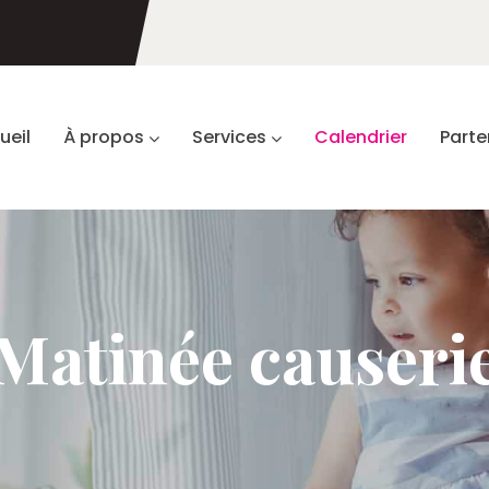
ueil
À propos
Services
Calendrier
Parte
Matinée causeri