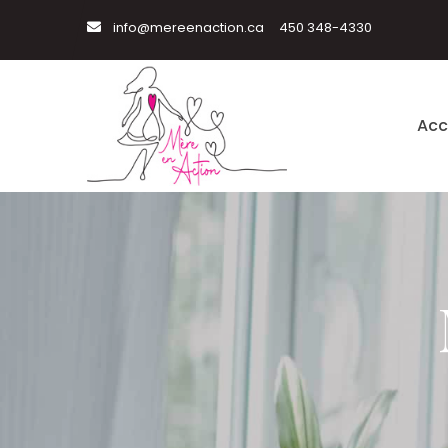
info@mereenaction.ca
450 348-4330
Acc