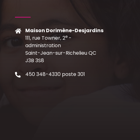
Maison Dorimène-Desjardins
e
111, rue Towner, 2
-
C
administration
Saint-Jean-sur-Richelieu QC
J3B 3S8
450 348-4330 poste 301