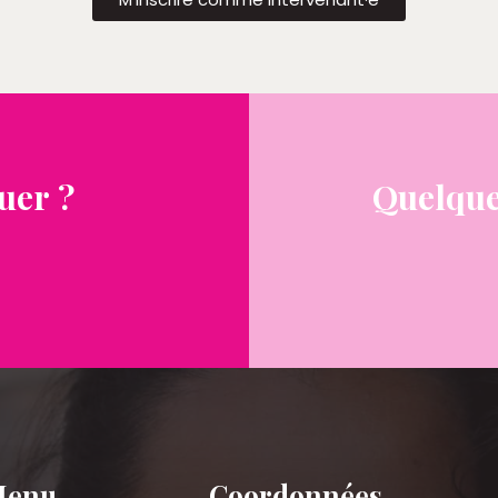
uer ?
Quelque
Menu
Coordonnées