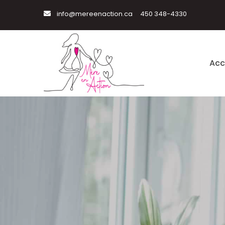
info@mereenaction.ca
450 348-4330
Acc