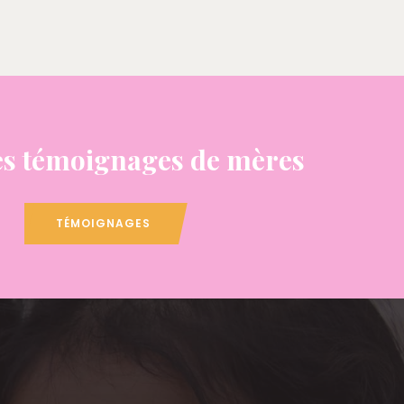
s témoignages de mères
TÉMOIGNAGES