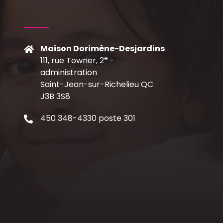
Maison Dorimène-Desjardins
e
111, rue Towner, 2
-
C
administration
Saint-Jean-sur-Richelieu QC
J3B 3S8
450 348-4330 poste 301