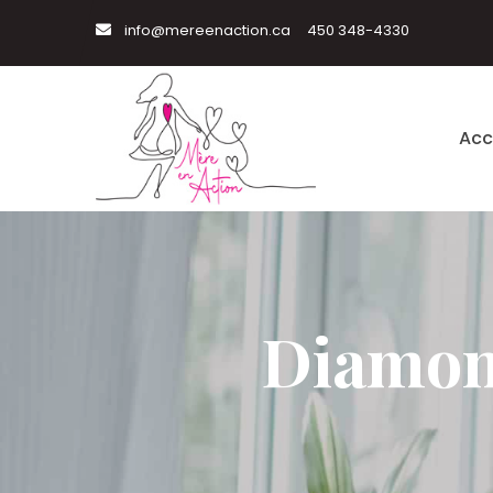
info@mereenaction.ca
450 348-4330
Acc
Diamond