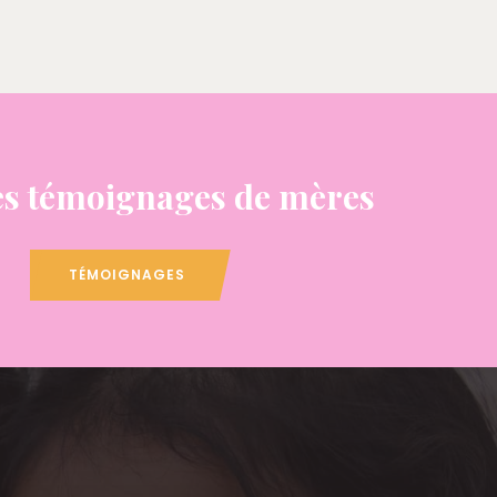
s témoignages de mères
TÉMOIGNAGES