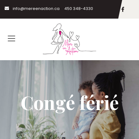
info@mereenaction.ca
450 348-4330
Congé férié