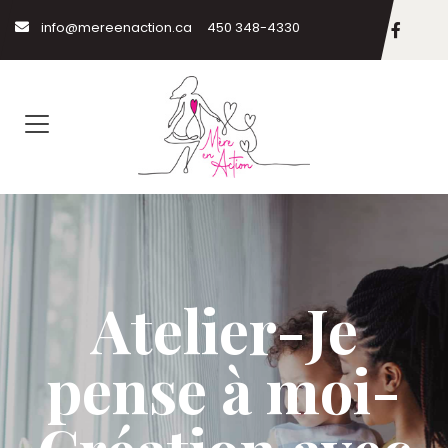
info@mereenaction.ca
450 348-4330
Atelier-Je
pense à moi-