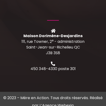
Maison Dorimène-Desjardins
e
111, rue Towner, 2
- administration
Saint-Jean-sur-Richelieu QC
J3B 3S8
450 348-4330 poste 301
© 2023 –
Mère en Action
. Tous droits réservés. Réalisé
par
L’Agence Webexia
.