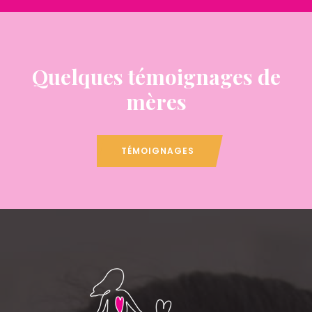
Quelques témoignages de
mères
TÉMOIGNAGES