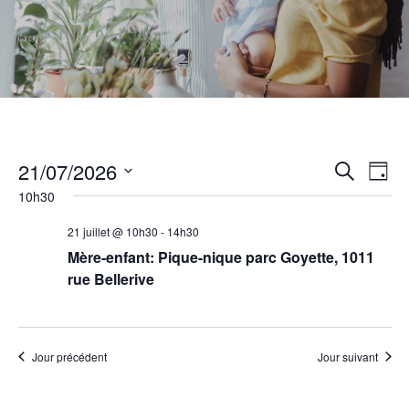
Recher
Nav
21/07/2026
Recherch
Jour
de
et
10h30
Sélectionnez
vue
navigat
une
21 juillet @ 10h30
-
14h30
Év
de
Mère-enfant: Pique-nique parc Goyette, 1011
date.
vues
rue Bellerive
Évènem
Jour précédent
Jour suivant