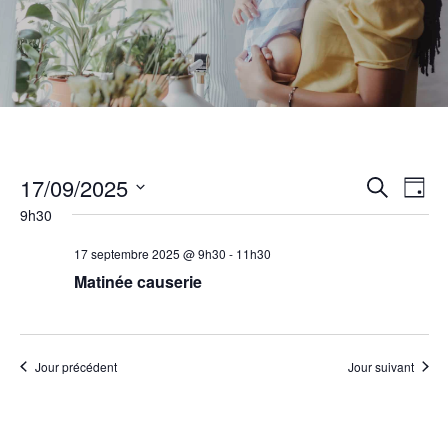
Recher
Nav
17/09/2025
Recherch
Jour
de
et
9h30
Sélectionnez
vue
navigat
une
17 septembre 2025 @ 9h30
-
11h30
Év
de
Matinée causerie
date.
vues
Évènem
Jour précédent
Jour suivant