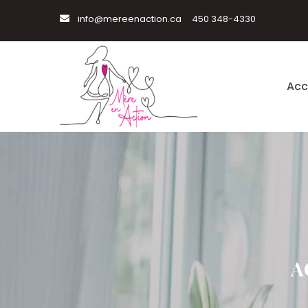
info@mereenaction.ca
450 348-4330
Acc
A