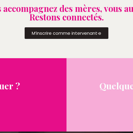
 accompagnez des mères, vous au
Restons connectés.
M’inscrire comme intervenant·e
uer ?
Quelque