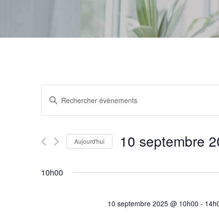
Recherche
Saisir
et
mot-
navigation
clé.
de
10 septembre 2
Aujourd'hui
Rechercher
vues
Sélectionnez
Évènements
Évènements
10h00
une
par
date.
mot-
10 septembre 2025 @ 10h00
-
14h
clé.