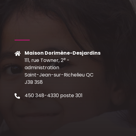
Maison Dorimène-Desjardins
e
111, rue Towner, 2
-
C
administration
Saint-Jean-sur-Richelieu QC
J3B 3S8
450 348-4330 poste 301